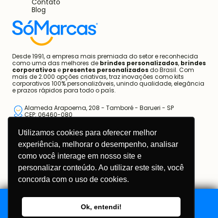
Contato
Blog
Desde 1991, a empresa mais premiada do setor e reconhecida
como uma das melhores de
brindes personalizados
,
brindes
corporativos
e
presentes personalizados
do Brasil. Com
mais de 2.000 opções criativas, traz inovações como kits
corporativos 100% personalizáveis, unindo qualidade, elegância
e prazos rápidos para todo o país.
Alameda Arapoema, 208 - Tamboré - Barueri - SP
CEP: 06460-080
Utilizamos cookies para oferecer melhor
11 3670-1360
experiência, melhorar o desempenho, analisar
11 95681-5743
como você interage em nosso site e
atendimento@somarcas.com.br
personalizar conteúdo. Ao utilizar este site, você
concorda com o uso de cookies.
Mais do que Brindes, Presentes Corporativos!
SO MARCAS COMERCIAL LTDA.
CNPJ: 67.308.981/0001-00
Ok, entendi!
Adicionar ao Orçamento