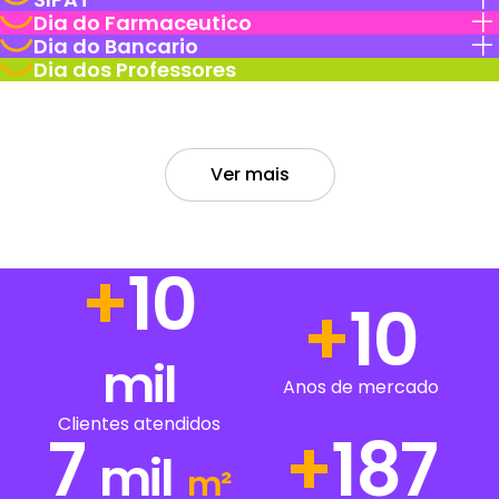
Dia do Farmaceutico
Dia do Bancario
Dia dos Professores
Ver mais
+
14
+
14
mil
Anos de mercado
Clientes atendidos
7
+
250
mil
m²