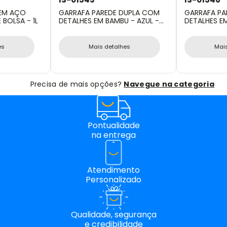
 EM AÇO
GARRAFA PAREDE DUPLA COM
GARRAFA PA
BOLSA - 1L
DETALHES EM BAMBU - AZUL -
DETALHES E
500 ML
- 500 ML
es
Mais detalhes
Mai
Precisa de mais opções?
Navegue na categoria
Pontualidade
na entrega
Atendimento
Personalizado
Qualidade, segurança
e credibilidade