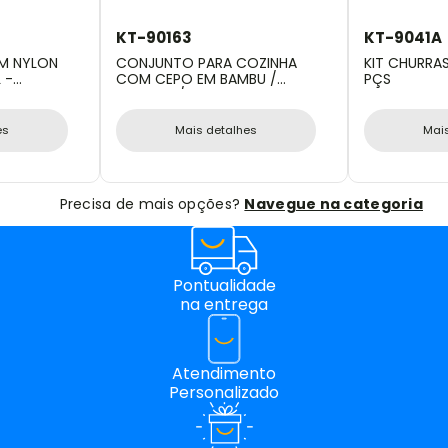
KT-90163
KT-9041A
EM NYLON
CONJUNTO PARA COZINHA
KIT CHURRAS
 -
COM CEPO EM BAMBU /
PÇS
MADEIRA / INOX - 6 PÇS
es
Mais detalhes
Mai
Precisa de mais opções?
Navegue na categoria
Pontualidade
na entrega
Atendimento
Personalizado