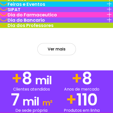
Feiras e Eventos
SIPAT
Dia do Farmaceutico
Dia do Bancario
Dia dos Professores
Ver mais
+
13
+
13
mil
Clientes atendidos
Anos de mercado
7
+
201
mil
m²
De sede própria
Produtos em linha