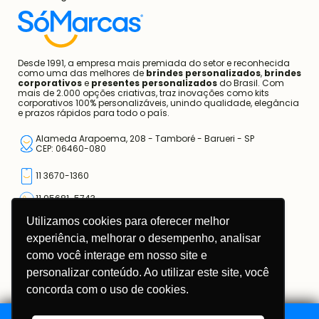
Desde 1991, a empresa mais premiada do setor e reconhecida
como uma das melhores de
brindes personalizados
,
brindes
corporativos
e
presentes personalizados
do Brasil. Com
mais de 2.000 opções criativas, traz inovações como kits
corporativos 100% personalizáveis, unindo qualidade, elegância
e prazos rápidos para todo o país.
Alameda Arapoema, 208 - Tamboré - Barueri - SP
CEP: 06460-080
11 3670-1360
11 95681-5743
Utilizamos cookies para oferecer melhor
atendimento@somarcas.com.br
experiência, melhorar o desempenho, analisar
como você interage em nosso site e
Mais do que Brindes, Presentes Corporativos!
SO MARCAS COMERCIAL LTDA.
personalizar conteúdo. Ao utilizar este site, você
CNPJ: 67.308.981/0001-00
concorda com o uso de cookies.