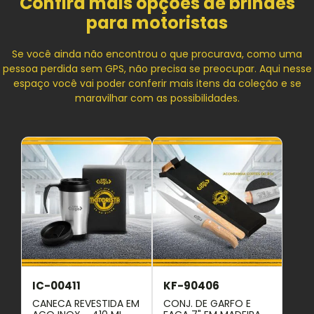
Confira mais opções de brindes
para motoristas
Se você ainda não encontrou o que procurava, como uma
pessoa perdida sem GPS, não precisa se preocupar. Aqui nesse
espaço você vai poder conferir mais itens da coleção e se
maravilhar com as possibilidades.
IC-00411
KF-90406
CANECA REVESTIDA EM
CONJ. DE GARFO E