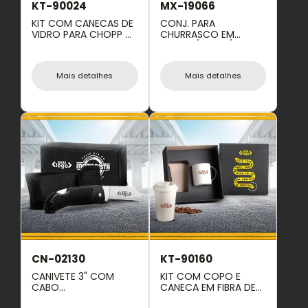
KT-90024
MX-19066
KIT COM CANECAS DE
CONJ. PARA
VIDRO PARA CHOPP DE
CHURRASCO EM
340 ML
BAMBU / INOX /
MADEIRA - 3 PÇS.
Mais detalhes
Mais detalhes
CN-02130
KT-90160
CANIVETE 3" COM
KIT COM COPO E
CABO
CANECA EM FIBRA DE
EMBORRACHADO E
BAMBU