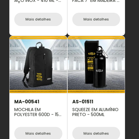
AÇO INOX - 410 ML -
FACA 7" EM MADEIRA -
PRETA.
2 PÇS
Mais detalhes
Mais detalhes
MA-00541
AS-01511
MOCHILA EM
SQUEEZE EM ALUMÍNIO
POLYESTER 600D - 15L
PRETO - 500ML
- PRETA
Mais detalhes
Mais detalhes