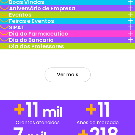
Boas Vindas
Aniversário de Empresa
Eventos
Feiras e Eventos
SIPAT
Dia do Farmaceutico
Dia do Bancario
Dia dos Professores
Ver mais
+
13
+
13
mil
Clientes atendidos
Anos de mercado