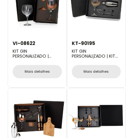
VI-08622
KT-90195
KIT GIN
KIT GIN
PERSONALIZADO |
PERSONALIZADO | KIT
JOGO DE TAÇAS PARA
PARA GIN / DRINKS - 4
GIN - 2 PÇS - 600ML
PÇS
Mais detalhes
Mais detalhes