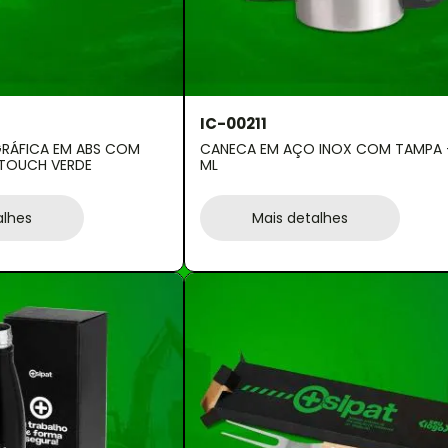
IC-00211
RÁFICA EM ABS COM
CANECA EM AÇO INOX COM TAMPA -
 TOUCH VERDE
ML
alhes
Mais detalhes