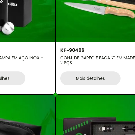
KF-90406
AMPA EM AÇO INOX -
CONJ. DE GARFO E FACA 7" EM MADEIRA -
2 PÇS
alhes
Mais detalhes