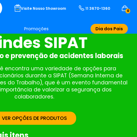
Visite Nosso Showroom
11 3670-1360
0
Promoções
Dia dos Pais
indes SIPAT
 e prevenção de acidentes laborais
ocê encontra uma variedade de opções para
cionários durante a SIPAT (Semana Interna de
es do Trabalho), que é um evento fundamental
 importância de valorizar a segurança dos
colaboradores.
VER OPÇÕES DE PRODUTOS
is itens