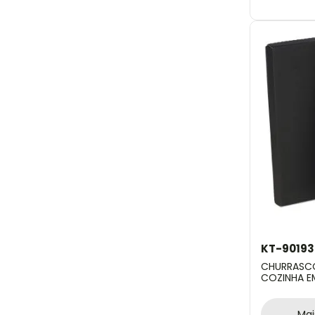
KT-90193
CHURRASCO
COZINHA E
- 3 PÇS
Mai