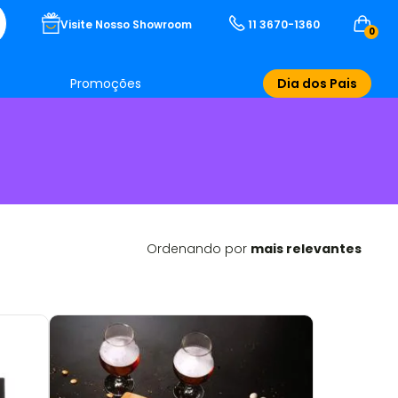
Visite Nosso Showroom
11 3670-1360
0
Promoções
Dia dos Pais
Ordenando por
mais relevantes