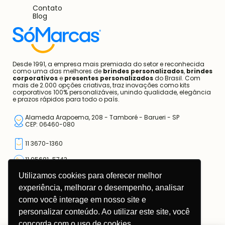
Contato
Blog
Desde 1991, a empresa mais premiada do setor e reconhecida
como uma das melhores de
brindes personalizados
,
brindes
corporativos
e
presentes personalizados
do Brasil. Com
mais de 2.000 opções criativas, traz inovações como kits
corporativos 100% personalizáveis, unindo qualidade, elegância
e prazos rápidos para todo o país.
Alameda Arapoema, 208 - Tamboré - Barueri - SP
CEP: 06460-080
11 3670-1360
11 95681-5743
Utilizamos cookies para oferecer melhor
atendimento@somarcas.com.br
experiência, melhorar o desempenho, analisar
como você interage em nosso site e
Mais do que Brindes, Presentes Corporativos!
SO MARCAS COMERCIAL LTDA.
personalizar conteúdo. Ao utilizar este site, você
CNPJ: 67.308.981/0001-00
concorda com o uso de cookies.