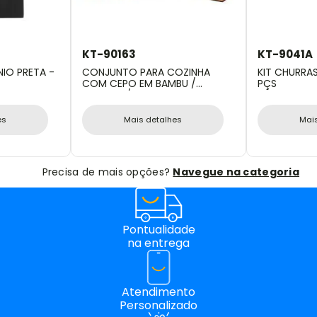
KT-90163
KT-9041A
IO PRETA -
CONJUNTO PARA COZINHA
KIT CHURRAS
COM CEPO EM BAMBU /
PÇS
MADEIRA / INOX - 6 PÇS
es
Mais detalhes
Mai
Precisa de mais opções?
Navegue na categoria
Pontualidade
na entrega
Atendimento
Personalizado