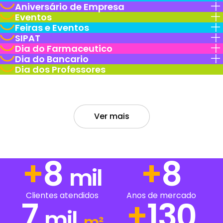
Aniversário de Empresa
Eventos
Feiras e Eventos
SIPAT
Dia do Farmaceutico
Dia do Bancario
Dia dos Professores
Ver mais
+
13
+
13
mil
Clientes atendidos
Anos de mercado
7
+
223
mil
m²