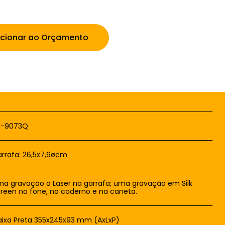
icionar ao Orçamento
T-9073Q
rrafa: 26,5x7,6øcm
a gravação a Laser na garrafa; uma gravação em Silk
reen no fone, no caderno e na caneta.
ixa Preta 355x245x93 mm (AxLxP)