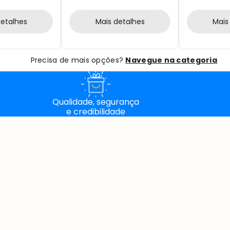
COMPANHA A
11 PÇS
detalhes
Mais detalhes
Mais
Precisa de mais opções?
Navegue na categoria
Qualidade, segurança
e credibilidade