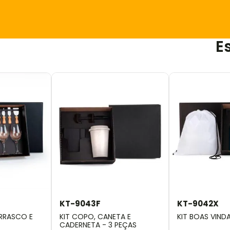
E
KT-9043F
KT-9042X
URRASCO E
KIT COPO, CANETA E
KIT BOAS VIND
CADERNETA - 3 PEÇAS