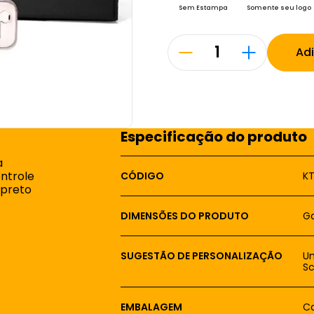
Sem Estampa
Somente seu logo
Ad
Especificação do produto
a
ntrole
CÓDIGO
K
 preto
DIMENSÕES DO PRODUTO
Ga
SUGESTÃO DE PERSONALIZAÇÃO
Um
Sc
EMBALAGEM
Ca