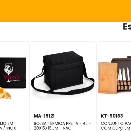
E
MA-15121
KT-90163
IJO EM
BOLSA TÉRMICA PRETA - 4L -
CONJUNTO PA
 / INOX - 5
20X15X16CM - NÃO
COM CEPO EM 