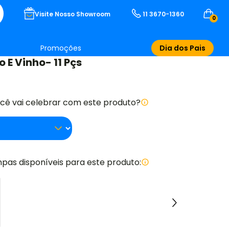
Visite Nosso Showroom
11 3670-1360
0
Promoções
Dia dos Pais
o E Vinho- 11 Pçs
ocê vai celebrar com este produto?
pas disponíveis para este produto: