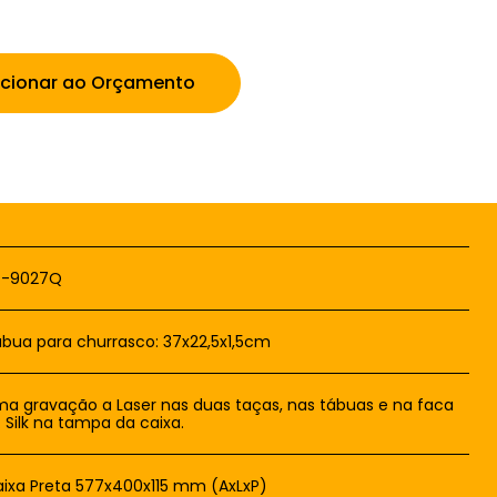
icionar ao Orçamento
T-9027Q
bua para churrasco: 37x22,5x1,5cm
a gravação a Laser nas duas taças, nas tábuas e na faca
. Silk na tampa da caixa.
ixa Preta 577x400x115 mm (AxLxP)