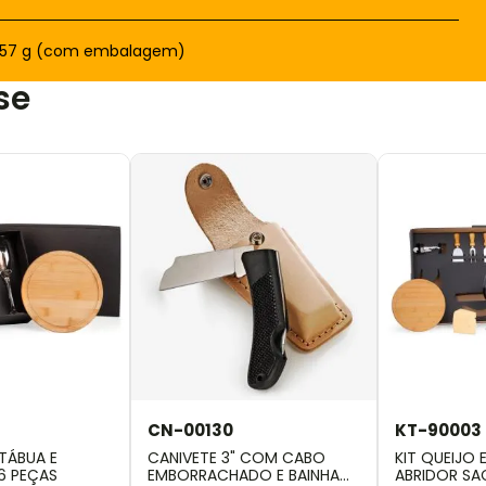
.157 g (com embalagem)
se
CN-00130
KT-90003
TÁBUA E
CANIVETE 3" COM CABO
KIT QUEIJO
 6 PEÇAS
EMBORRACHADO E BAINHA
ABRIDOR SA