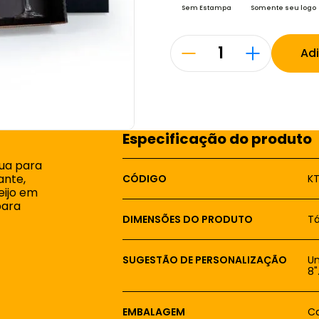
Sem Estampa
Somente seu logo
Ad
Especificação do produto
bua para
ante,
CÓDIGO
K
eijo em
para
DIMENSÕES DO PRODUTO
Tá
SUGESTÃO DE PERSONALIZAÇÃO
Um
8"
EMBALAGEM
Ca