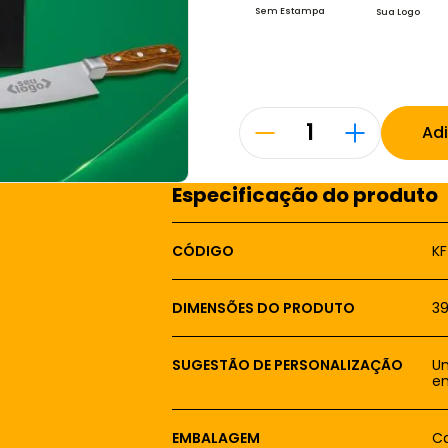
Sem Estampa
Sua Logo
Ad
Especificação do produto
CÓDIGO
K
DIMENSÕES DO PRODUTO
39
SUGESTÃO DE PERSONALIZAÇÃO
Um
em
EMBALAGEM
Ca