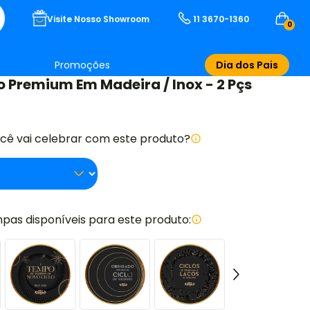
Visite Nosso Showroom
11 3670-1360
0
Promoções
Dia dos Pais
o Premium Em Madeira / Inox - 2 Pçs
ocê vai celebrar com este produto?
pas disponíveis para este produto: