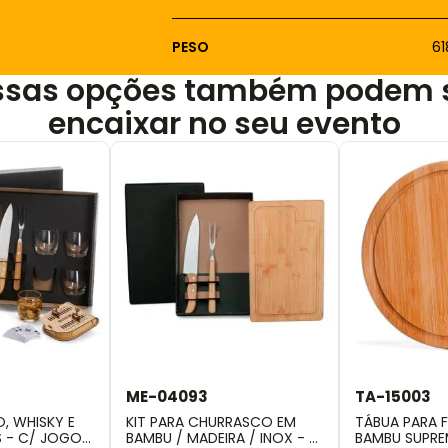
PESO
6
ssas opções também podem 
encaixar no seu evento
ME-04093
TA-15003
, WHISKY E
KIT PARA CHURRASCO EM
TÁBUA PARA F
S - C/ JOGO
BAMBU / MADEIRA / INOX - 3
BAMBU SUPRE