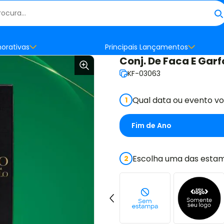
orativas
Principais Lançamentos
Conj. De Faca E Garf
KF-03063
Qual data ou evento v
1
Escolha uma das estam
2