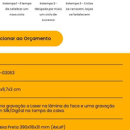
Estampa 1 - É tempo
Estampa 2 -
Estampa 3 - Ciclos
Estampa 4 - Boas
de celebrar um
Obrigado por mais
se renovam, laços
festas e feliz ano
novo ciclo
um ciclo de
se fortalecem
novo
sucesso
icionar ao Orçamento
F-03063
x11,7x3 cm
a gravação a Laser na lâmina da faca e uma gravação
 Silk/Digital na tampa da caixa.
ixa Preta 390x116x31 mm (AxLxP)