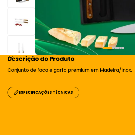
Descrição do Produto
Conjunto de faca e garfo premium em Madeira/Inox.
ESPECIFICAÇÕES TÉCNICAS