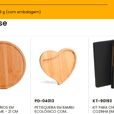
18 g (com embalagem)
se
PD-04013
KT-90193
RIOS EM
PETISQUEIRA EM BAMBU
KIT PARA C
ME - 21 CM
ECOLÓGICO COM
COZINHA EM