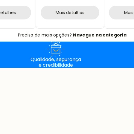
FORMATO DE CORAÇÃO
MADEIRA / I
detalhes
Mais detalhes
Mais
Precisa de mais opções?
Navegue na categoria
Qualidade, segurança
e credibilidade