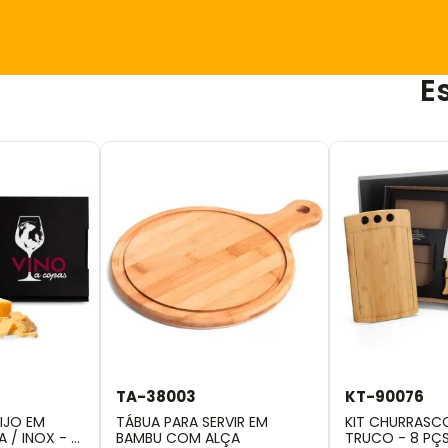
E
TA-38003
KT-90076
IJO EM
TÁBUA PARA SERVIR EM
KIT CHURRASCO
 / INOX - 5
BAMBU COM ALÇA
TRUCO - 8 PÇ