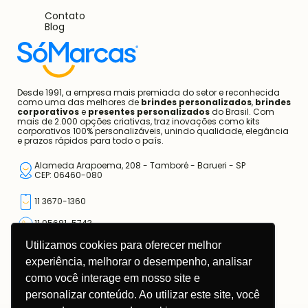
Contato
Blog
Desde 1991, a empresa mais premiada do setor e reconhecida
como uma das melhores de
brindes personalizados
,
brindes
corporativos
e
presentes personalizados
do Brasil. Com
mais de 2.000 opções criativas, traz inovações como kits
corporativos 100% personalizáveis, unindo qualidade, elegância
e prazos rápidos para todo o país.
Alameda Arapoema, 208 - Tamboré - Barueri - SP
CEP: 06460-080
11 3670-1360
11 95681-5743
Utilizamos cookies para oferecer melhor
atendimento@somarcas.com.br
experiência, melhorar o desempenho, analisar
como você interage em nosso site e
Mais do que Brindes, Presentes Corporativos!
SO MARCAS COMERCIAL LTDA.
personalizar conteúdo. Ao utilizar este site, você
CNPJ: 67.308.981/0001-00