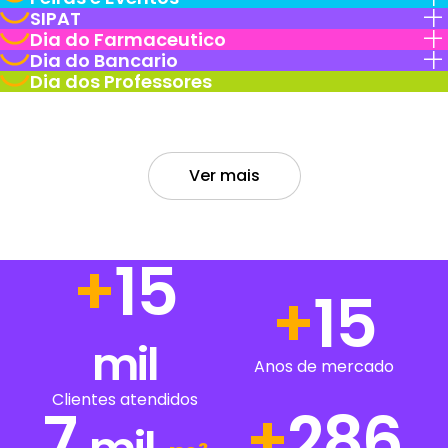
SIPAT
Dia do Farmaceutico
Dia do Bancario
Dia dos Professores
Ver mais
+
19
+
19
mil
Anos de mercado
Clientes atendidos
7
+
377