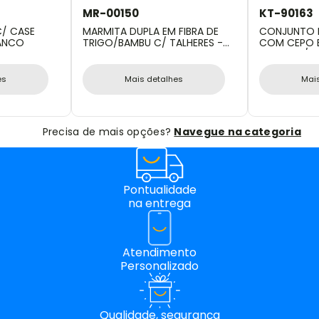
MR-00150
KT-90163
/ CASE
MARMITA DUPLA EM FIBRA DE
CONJUNTO 
ANCO
TRIGO/BAMBU C/ TALHERES -
COM CEPO 
18,5X10,5X9,2 CM
MADEIRA / I
es
Mais detalhes
Mai
Precisa de mais opções?
Navegue na categoria
Pontualidade
na entrega
Atendimento
Personalizado
Qualidade, segurança