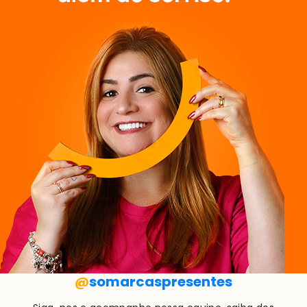
@
somarcaspresentes