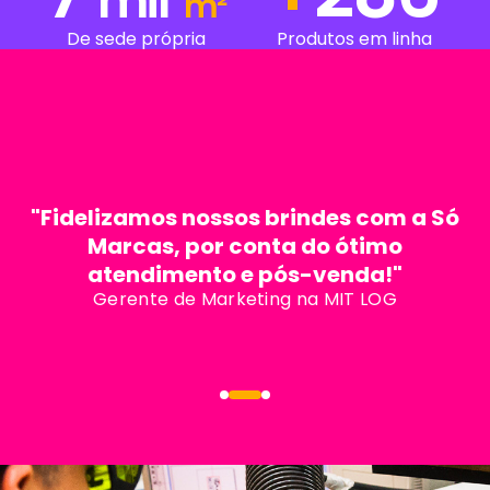
mil
m²
De sede própria
Produtos em linha
"Ótimo atendimento, excelente a
qualidade, excelente aplicação da
nossa logomarca, embalados com
capricho e nos atenderam dentro do
prazo de entrega que precisávamos."
Coordenadora de compras no Grupo Playcenter