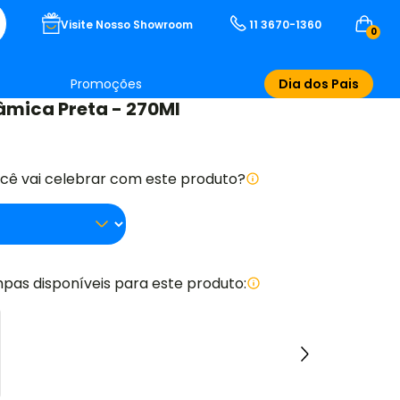
Visite Nosso Showroom
11 3670-1360
0
Promoções
Dia dos Pais
âmica Preta - 270Ml
ocê vai celebrar com este produto?
pas disponíveis para este produto: