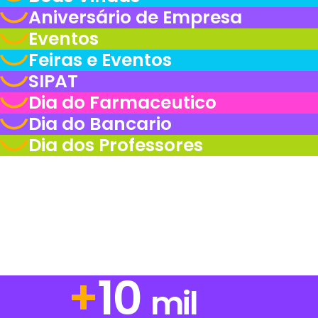
Aniversário de Empresa
Eventos
Feiras e Eventos
SIPAT
Dia do Farmaceutico
Dia do Bancario
Dia dos Professores
+
14
mil