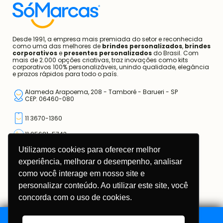
Código de Conduta e Ética
Contato
Blog
Desde 1991, a empresa mais premiada do setor e reconhecida
como uma das melhores de
brindes personalizados
,
brindes
corporativos
e
presentes personalizados
do Brasil. Com
mais de 2.000 opções criativas, traz inovações como kits
corporativos 100% personalizáveis, unindo qualidade, elegância
e prazos rápidos para todo o país.
Alameda Arapoema, 208 - Tamboré - Barueri - SP
CEP: 06460-080
Utilizamos cookies para oferecer melhor
11 3670-1360
experiência, melhorar o desempenho, analisar
11 95681-5743
como você interage em nosso site e
atendimento@somarcas.com.br
personalizar conteúdo. Ao utilizar este site, você
concorda com o uso de cookies.
Mais do que Brindes, Presentes Corporativos!
SO MARCAS COMERCIAL LTDA.