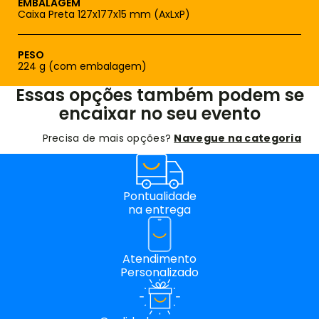
EMBALAGEM
Caixa Preta 127x177x15 mm (AxLxP)
PESO
224 g (com embalagem)
Essas opções também podem se
encaixar no seu evento
Precisa de mais opções?
Navegue na categoria
Pontualidade
na entrega
Atendimento
Personalizado