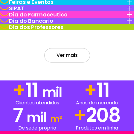
Feiras e Eventos
SIPAT
Dia do Farmaceutico
Dia do Bancario
Dia dos Professores
Ver mais
+
15
+
15
mil
Anos de mercado
Clientes atendidos