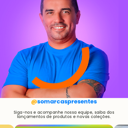
@
somarcaspresentes