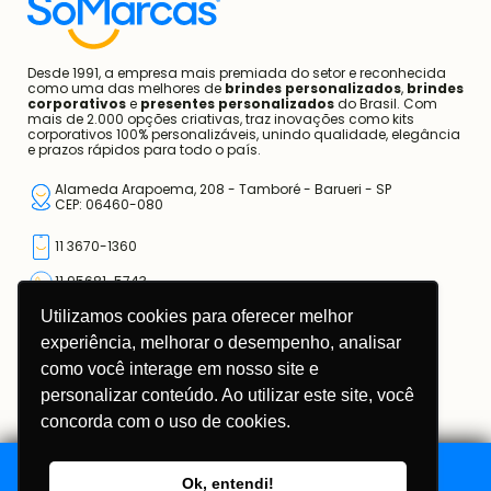
Desde 1991, a empresa mais premiada do setor e reconhecida
como uma das melhores de
brindes personalizados
,
brindes
corporativos
e
presentes personalizados
do Brasil. Com
mais de 2.000 opções criativas, traz inovações como kits
corporativos 100% personalizáveis, unindo qualidade, elegância
e prazos rápidos para todo o país.
Alameda Arapoema, 208 - Tamboré - Barueri - SP
CEP: 06460-080
11 3670-1360
11 95681-5743
Utilizamos cookies para oferecer melhor
atendimento@somarcas.com.br
experiência, melhorar o desempenho, analisar
como você interage em nosso site e
Mais do que Brindes, Presentes Corporativos!
SO MARCAS COMERCIAL LTDA.
personalizar conteúdo. Ao utilizar este site, você
CNPJ: 67.308.981/0001-00
concorda com o uso de cookies.
Ok, entendi!