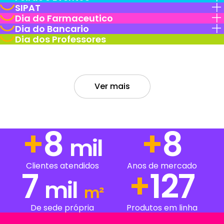
SIPAT
Dia do Farmaceutico
Dia do Bancario
Dia dos Professores
Ver mais
+
12
+
12
mil
Clientes atendidos
Anos de mercado
7
+
191
mil
m²
De sede própria
Produtos em linha