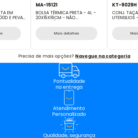
MA-15121
KT-9029H
ETA EM
BOLSA TÉRMICA PRETA - 4L -
CONJ. TAÇA
00D E PEVA
20X15X16CM - NÃO
UTENSILIOS 
IMPERMEÁVEL
es
Mais detalhes
Mai
Precisa de mais opções?
Navegue na categoria
Pontualidade
na entrega
Atendimento
Personalizado
Qualidade, segurança