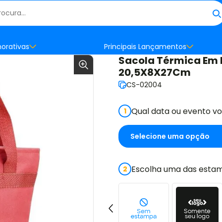
orativas
Principais Lançamentos
Sacola Térmica Em N
20,5X8X27Cm
CS-02004
Qual data ou evento v
1
Escolha uma das estam
2