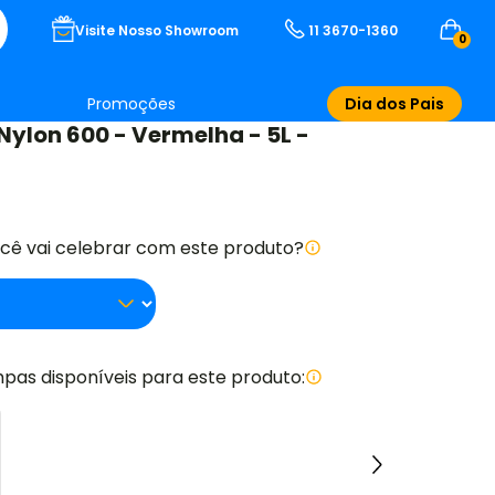
Visite Nosso Showroom
11 3670-1360
0
Promoções
Dia dos Pais
ylon 600 - Vermelha - 5L -
ocê vai celebrar com este produto?
pas disponíveis para este produto: