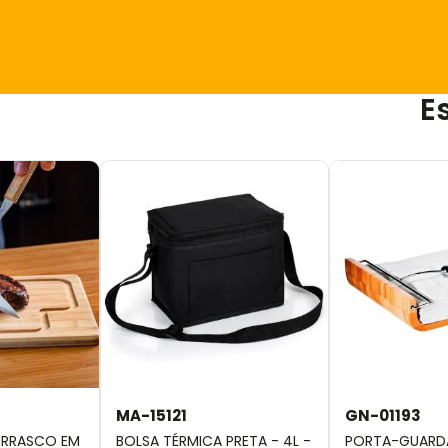
E
MA-15121
GN-01193
URRASCO EM
BOLSA TÉRMICA PRETA - 4L -
PORTA-GUARD