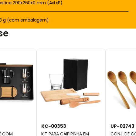
ástica 290x260x0 mm (AxLxP)
08 g (com embalagem)
se
KC-00353
UP-02743
FÉ COM
KIT PARA CAIPIRINHA EM
CONJ. DE C