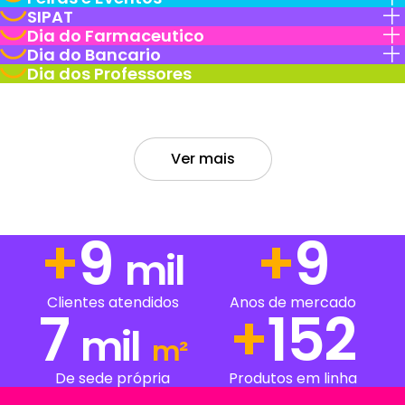
SIPAT
Dia do Farmaceutico
Dia do Bancario
Dia dos Professores
Ver mais
+
13
+
13
mil
Clientes atendidos
Anos de mercado
7
+
215
mil
m²
De sede própria
Produtos em linha