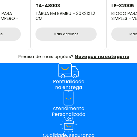
TA-48003
LE-32005
 PARA
TÁBUA EM BAMBU - 30X21X1,2
BLOCO PAR
TEMPERO -
CM
SIMPLES - VE
es
Mais detalhes
Mai
Precisa de mais opções?
Navegue na categoria
Pontualidade
na entrega
Atendimento
Personalizado
Qualidade, segurança