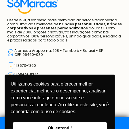
Desde 1991, a empresa mais premiada do setor e reconhecida
como uma das melhores de
brindes personalizados
,
brindes
corporativos
e
presentes personalizados
do Brasil. Com
mais de 2.000 opções criativas, traz inovações como kits
corporativos 100% personalizáveis, unindo qualidade, elegância
e prazos rápidos para todo o país.
Alameda Arapoema, 208 - Tamboré - Barueri - SP
CEP: 06460-080
11 3670-1360
11 95681-5743
Utilizamos cookies para oferecer melhor
atendimento@somarcas.com.br
experiência, melhorar o desempenho, analisar
como você interage em nosso site e
Mais do que Brindes, Presentes Corporativos!
SO MARCAS COMERCIAL LTDA.
personalizar conteúdo. Ao utilizar este site, você
CNPJ: 67.308.981/0001-00
concorda com o uso de cookies.
Ok, entendi!