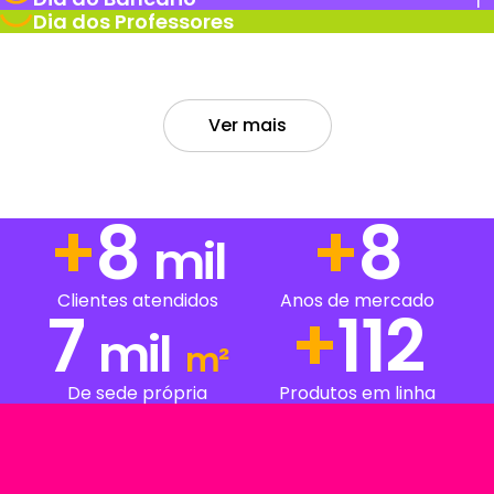
Dia dos Professores
Ver mais
+
13
+
13
mil
Clientes atendidos
Anos de mercado
7
+
198
mil
m²
De sede própria
Produtos em linha