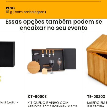
PESO
91 g (com embalagem)
Essas opções também podem se
encaixar no seu evento
KT-90003
TE-00203
EM BAMBU -
KIT QUEIJO E VINHO COM
SALEIRO EM
ABRIDOR SACA ROLHAS- 8 PÇS.
GIRATÓRIA