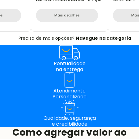
es
Mais detalhes
Mai
Precisa de mais opções?
Navegue na categoria
Pontualidade
na entrega
Atendimento
Personalizado
Qualidade, segurança
e credibilidade
Como agregar valor ao