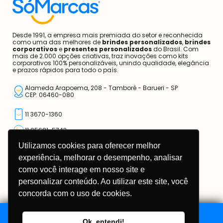
Contato
Blog
Desde 1991, a empresa mais premiada do setor e reconhecida
como uma das melhores de
brindes personalizados
,
brindes
corporativos
e
presentes personalizados
do Brasil. Com
mais de 2.000 opções criativas, traz inovações como kits
corporativos 100% personalizáveis, unindo qualidade, elegância
e prazos rápidos para todo o país.
Alameda Arapoema, 208 - Tamboré - Barueri - SP
CEP: 06460-080
Utilizamos cookies para oferecer melhor
11 3670-1360
experiência, melhorar o desempenho, analisar
11 95681-5743
como você interage em nosso site e
atendimento@somarcas.com.br
personalizar conteúdo. Ao utilizar este site, você
concorda com o uso de cookies.
Mais do que Brindes, Presentes Corporativos!
SO MARCAS COMERCIAL LTDA.
CNPJ: 67.308.981/0001-00
Ok, entendi!