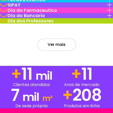
SIPAT
Dia do Farmaceutico
Dia do Bancario
Dia dos Professores
Ver mais
+
14
+
14
mil
Anos de mercado
Clientes atendidos
7
+
263