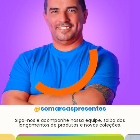
@
somarcaspresentes