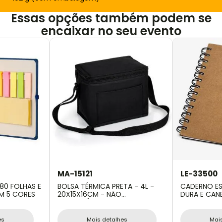
Essas opções também podem se
encaixar no seu evento
MA-15121
LE-33500
80 FOLHAS E
BOLSA TÉRMICA PRETA - 4L -
CADERNO ES
M 5 CORES
20X15X16CM - NÃO
DURA E CAN
IMPERMEÁVEL
es
Mais detalhes
Mai