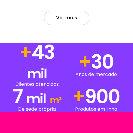
Ver mais
+
43
+
30
mil
Anos de mercado
Clientes atendidos
7
+
900
mil
m²
De sede própria
Produtos em linha