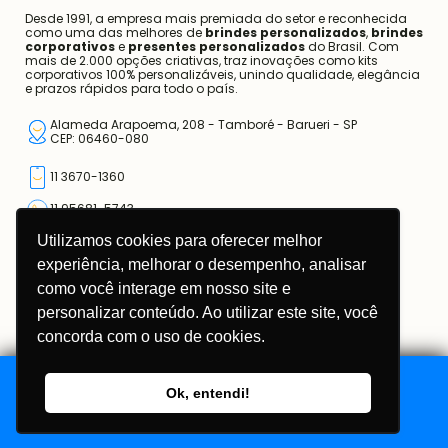
Desde 1991, a empresa mais premiada do setor e reconhecida
como uma das melhores de
brindes personalizados
,
brindes
corporativos
e
presentes personalizados
do Brasil. Com
mais de 2.000 opções criativas, traz inovações como kits
corporativos 100% personalizáveis, unindo qualidade, elegância
e prazos rápidos para todo o país.
Alameda Arapoema, 208 - Tamboré - Barueri - SP
CEP: 06460-080
11 3670-1360
11 95681-5743
Utilizamos cookies para oferecer melhor
atendimento@somarcas.com.br
experiência, melhorar o desempenho, analisar
como você interage em nosso site e
Mais do que Brindes, Presentes Corporativos!
SO MARCAS COMERCIAL LTDA.
personalizar conteúdo. Ao utilizar este site, você
CNPJ: 67.308.981/0001-00
concorda com o uso de cookies.
Ok, entendi!
Adicionar ao Orçamento
Copyright © 2026 Só Marcas Brindes
Política de Privacidade