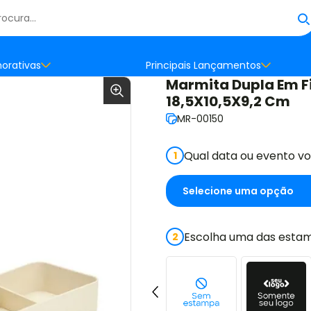
orativas
Principais Lançamentos
Marmita Dupla Em Fi
18,5X10,5X9,2 Cm
MR-00150
Qual data ou evento v
1
Escolha uma das estam
2