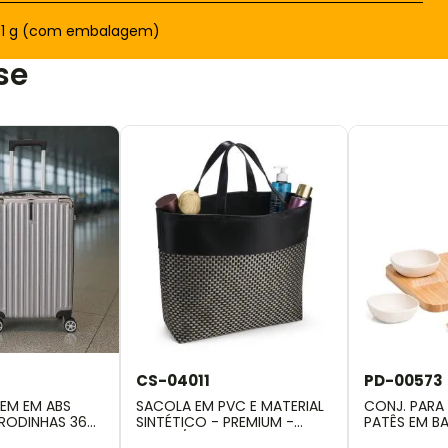
91 g (com embalagem)
se
CS-04011
PD-00573
GEM EM ABS
SACOLA EM PVC E MATERIAL
CONJ. PARA
RODINHAS 360º
SINTÉTICO - PREMIUM -
PATÊS EM B
PRETO/XADREZ
BAMBU-5 P