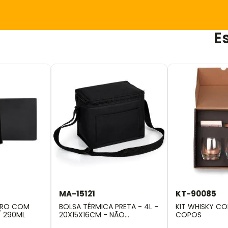
E
MA-15121
KT-90085
DRO COM
BOLSA TÉRMICA PRETA - 4L -
KIT WHISKY C
/ 290ML
20X15X16CM - NÃO
COPOS
IMPERMEÁVEL