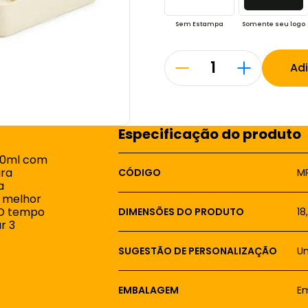
Sem Estampa
Somente seu logo
Ad
Especificação do produto
00ml com
ra
CÓDIGO
M
a
a melhor
: O tempo
DIMENSÕES DO PRODUTO
18
r 3
SUGESTÃO DE PERSONALIZAÇÃO
Um
EMBALAGEM
Em