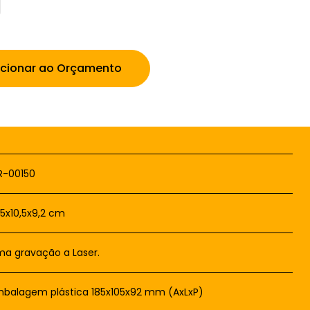
icionar ao Orçamento
R-00150
,5x10,5x9,2 cm
a gravação a Laser.
balagem plástica 185x105x92 mm (AxLxP)