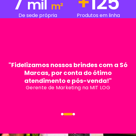
7
+
212
mil
m²
De sede própria
Produtos em linha
"Fidelizamos nossos brindes com a Só
Marcas, por conta do ótimo
atendimento e pós-venda!"
Gerente de Marketing na MIT LOG