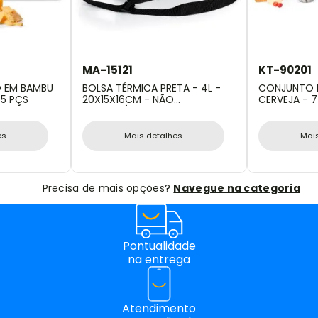
MA-15121
KT-90201
O EM BAMBU
BOLSA TÉRMICA PRETA - 4L -
CONJUNTO P
 5 PÇS
20X15X16CM - NÃO
CERVEJA - 7
IMPERMEÁVEL
es
Mais detalhes
Mai
Precisa de mais opções?
Navegue na categoria
Pontualidade
na entrega
Atendimento