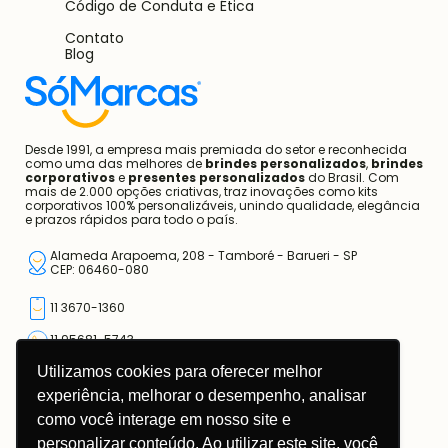
Código de Conduta e Ética
Contato
Blog
Desde 1991, a empresa mais premiada do setor e reconhecida
como uma das melhores de
brindes personalizados
,
brindes
corporativos
e
presentes personalizados
do Brasil. Com
mais de 2.000 opções criativas, traz inovações como kits
corporativos 100% personalizáveis, unindo qualidade, elegância
e prazos rápidos para todo o país.
Alameda Arapoema, 208 - Tamboré - Barueri - SP
CEP: 06460-080
11 3670-1360
11 95681-5743
Utilizamos cookies para oferecer melhor
atendimento@somarcas.com.br
experiência, melhorar o desempenho, analisar
como você interage em nosso site e
Mais do que Brindes, Presentes Corporativos!
SO MARCAS COMERCIAL LTDA.
personalizar conteúdo. Ao utilizar este site, você