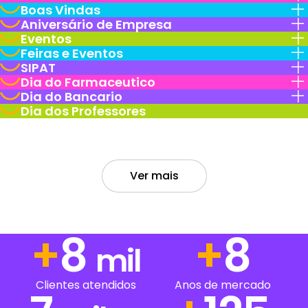
Boas Vindas
Aniversário de Empresa
Eventos
Feiras e Eventos
SIPAT
Dia do Farmaceutico
Dia do Bancario
Dia dos Professores
Ver mais
+
13
+
13
mil
Clientes atendidos
Anos de mercado