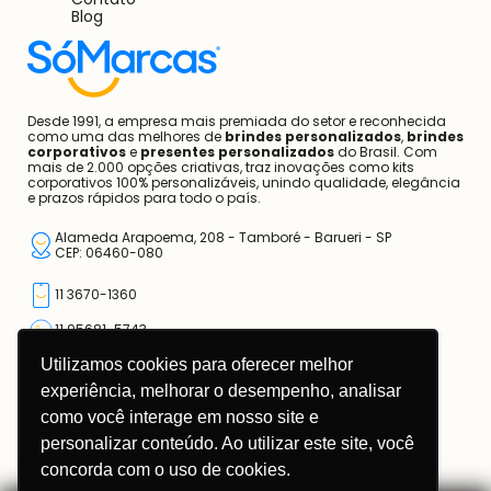
Blog
Desde 1991, a empresa mais premiada do setor e reconhecida
como uma das melhores de
brindes personalizados
,
brindes
corporativos
e
presentes personalizados
do Brasil. Com
mais de 2.000 opções criativas, traz inovações como kits
corporativos 100% personalizáveis, unindo qualidade, elegância
e prazos rápidos para todo o país.
Alameda Arapoema, 208 - Tamboré - Barueri - SP
CEP: 06460-080
11 3670-1360
11 95681-5743
Utilizamos cookies para oferecer melhor
atendimento@somarcas.com.br
experiência, melhorar o desempenho, analisar
como você interage em nosso site e
Mais do que Brindes, Presentes Corporativos!
SO MARCAS COMERCIAL LTDA.
personalizar conteúdo. Ao utilizar este site, você
CNPJ: 67.308.981/0001-00
concorda com o uso de cookies.