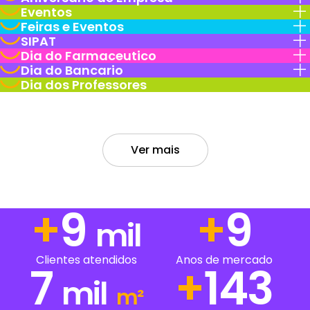
Eventos
Feiras e Eventos
SIPAT
Dia do Farmaceutico
Dia do Bancario
Dia dos Professores
Ver mais
+
13
+
13
mil
Clientes atendidos
Anos de mercado
7
+
208
mil
m²