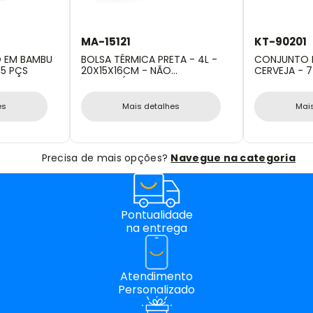
MA-15121
KT-90201
O EM BAMBU
BOLSA TÉRMICA PRETA - 4L -
CONJUNTO P
 5 PÇS
20X15X16CM - NÃO
CERVEJA - 7
IMPERMEÁVEL
es
Mais detalhes
Mai
Precisa de mais opções?
Navegue na categoria
Pontualidade
na entrega
Atendimento
Personalizado