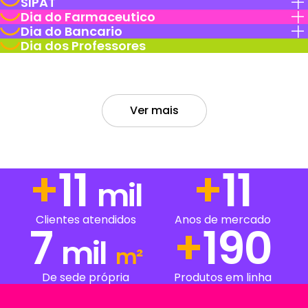
SIPAT
Dia do Farmaceutico
Dia do Bancario
Dia dos Professores
Ver mais
+
14
+
14
mil
Anos de mercado
Clientes atendidos
7
+
248
mil
m²