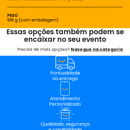
PESO
918 g (com embalagem)
Essas opções também podem se
encaixar no seu evento
Precisa de mais opções?
Navegue na categoria
Pontualidade
na entrega
Atendimento
Personalizado
Qualidade, segurança
e credibilidade