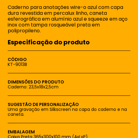
Caderno para anotações wire-o azul com capa
dura revestida em percalux linho, caneta
esferográfica em alumínio azul e squeeze em aço
inox com tampa rosqueável preta em
polipropileno.
Especificação do produto
CÓDIGO
KT-9013B
DIMENSÕES DO PRODUTO
Caderno: 23,5x18x2,5cm
SUGESTÃO DE PERSONALIZAÇÃO
Uma gravação em Silkscreen na capa do caderno e na
caneta.
EMBALAGEM
Caixa Preta 365x300x100 mm (AxLxP)