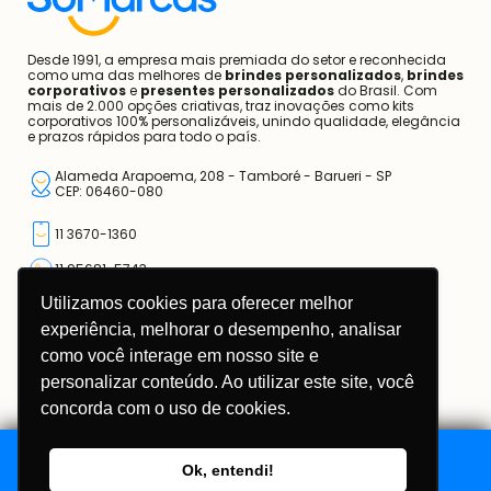
Contato
Blog
Desde 1991, a empresa mais premiada do setor e reconhecida
como uma das melhores de
brindes personalizados
,
brindes
corporativos
e
presentes personalizados
do Brasil. Com
mais de 2.000 opções criativas, traz inovações como kits
corporativos 100% personalizáveis, unindo qualidade, elegância
e prazos rápidos para todo o país.
Alameda Arapoema, 208 - Tamboré - Barueri - SP
CEP: 06460-080
Utilizamos cookies para oferecer melhor
11 3670-1360
experiência, melhorar o desempenho, analisar
11 95681-5743
como você interage em nosso site e
atendimento@somarcas.com.br
personalizar conteúdo. Ao utilizar este site, você
concorda com o uso de cookies.
Mais do que Brindes, Presentes Corporativos!
SO MARCAS COMERCIAL LTDA.
CNPJ: 67.308.981/0001-00
Ok, entendi!
Adicionar ao Orçamento