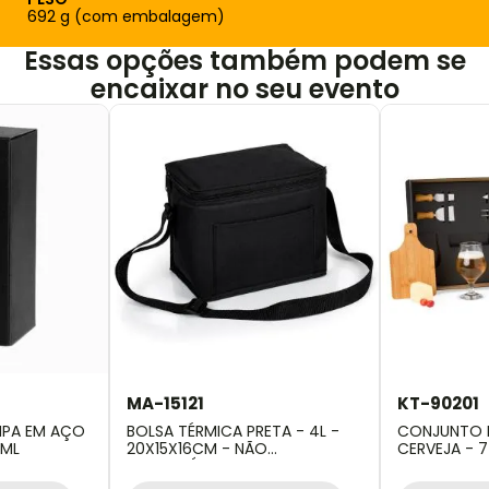
692 g (com embalagem)
Essas opções também podem se
encaixar no seu evento
MA-15121
KT-90201
PA EM AÇO
BOLSA TÉRMICA PRETA - 4L -
CONJUNTO P
0ML
20X15X16CM - NÃO
CERVEJA - 7
IMPERMEÁVEL