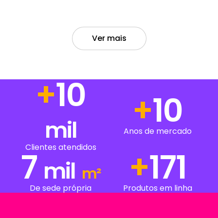
Ver mais
+
14
+
14
mil
Anos de mercado
Clientes atendidos
7
+
237
mil
m²
De sede própria
Produtos em linha