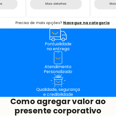
es
Mais detalhes
Mai
Precisa de mais opções?
Navegue na categoria
Pontualidade
na entrega
Atendimento
Personalizado
Qualidade, segurança
e credibilidade
Como agregar valor ao
presente corporativo