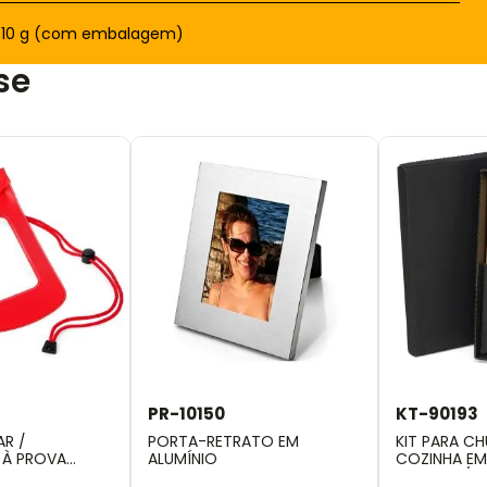
.410 g (com embalagem)
se
PR-10150
KT-90193
AR /
PORTA-RETRATO EM
KIT PARA C
 À PROVA
ALUMÍNIO
COZINHA EM
MELHO
MADEIRA / I