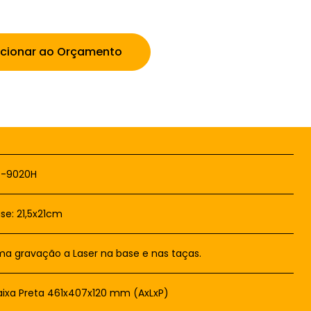
icionar ao Orçamento
T-9020H
se: 21,5x21cm
a gravação a Laser na base e nas taças.
ixa Preta 461x407x120 mm (AxLxP)