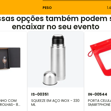
PESO
1
ssas opções também podem 
encaixar no seu evento
IS-00351
IN-00544
VINHO COM
SQUEEZE EM AÇO INOX - 330
PORTA CELUL
 ROLHAS- 8
ML
SMARTPHONE
DÁGUA - VER