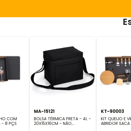
E
MA-15121
KT-90003
INHO COM
BOLSA TÉRMICA PRETA - 4L -
KIT QUEIJO E 
 - 8 PÇS
20X15X16CM - NÃO
ABRIDOR SACA
IMPERMEÁVEL
PÇS.