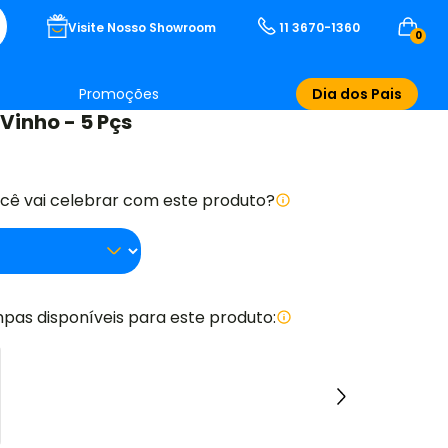
Visite Nosso Showroom
11 3670-1360
0
Promoções
Dia dos Pais
 Vinho - 5 Pçs
ocê vai celebrar com este produto?
pas disponíveis para este produto: