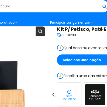
orativas
Principais Lançamentos
Kit P/ Petisco, Patê E
KT-9020H
Qual data ou evento v
1
Escolha uma das estam
2