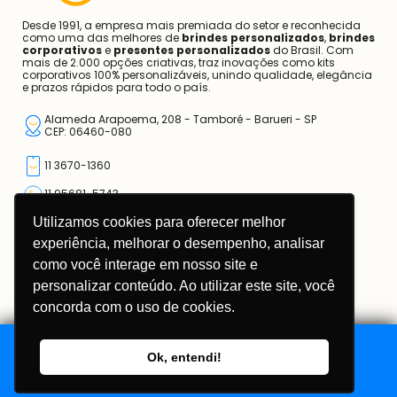
Desde 1991, a empresa mais premiada do setor e reconhecida
como uma das melhores de
brindes personalizados
,
brindes
corporativos
e
presentes personalizados
do Brasil. Com
mais de 2.000 opções criativas, traz inovações como kits
corporativos 100% personalizáveis, unindo qualidade, elegância
e prazos rápidos para todo o país.
Alameda Arapoema, 208 - Tamboré - Barueri - SP
CEP: 06460-080
11 3670-1360
11 95681-5743
Utilizamos cookies para oferecer melhor
atendimento@somarcas.com.br
experiência, melhorar o desempenho, analisar
como você interage em nosso site e
Mais do que Brindes, Presentes Corporativos!
SO MARCAS COMERCIAL LTDA.
personalizar conteúdo. Ao utilizar este site, você
CNPJ: 67.308.981/0001-00
concorda com o uso de cookies.
Ok, entendi!
Adicionar ao Orçamento