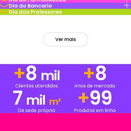
Dia do Bancario
Dia dos Professores
Ver mais
+
12
+
12
mil
Clientes atendidos
Anos de mercado
7
+
187
mil
m²
De sede própria
Produtos em linha