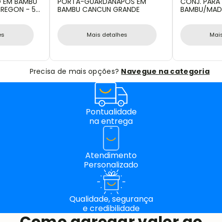
O EM BAMBU
PORTA-GUARDANAPOS EM
CONJ. PARA 
OREGON - 5
BAMBU CANCUN GRANDE
BAMBU/MADE
11 PÇS
es
Mais detalhes
Mai
Precisa de mais opções?
Navegue na categoria
Pontualidade
na entrega
Atendimento
Personalizado
Qualidade, segurança
e credibilidade
Como agregar valor ao