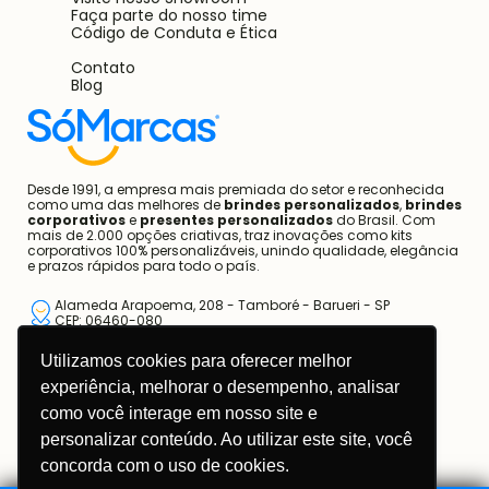
Faça parte do nosso time
Código de Conduta e Ética
Contato
Blog
Desde 1991, a empresa mais premiada do setor e reconhecida
como uma das melhores de
brindes personalizados
,
brindes
corporativos
e
presentes personalizados
do Brasil. Com
mais de 2.000 opções criativas, traz inovações como kits
corporativos 100% personalizáveis, unindo qualidade, elegância
e prazos rápidos para todo o país.
Alameda Arapoema, 208 - Tamboré - Barueri - SP
CEP: 06460-080
Utilizamos cookies para oferecer melhor
11 3670-1360
experiência, melhorar o desempenho, analisar
11 95681-5743
como você interage em nosso site e
atendimento@somarcas.com.br
personalizar conteúdo. Ao utilizar este site, você
concorda com o uso de cookies.