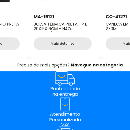
MA-15121
CO-41271
IO PRETA -
BOLSA TÉRMICA PRETA - 4L -
CANECA EM 
20X15X16CM - NÃO
270ML
IMPERMEÁVEL
es
Mais detalhes
Mai
Precisa de mais opções?
Navegue na categoria
Pontualidade
na entrega
Atendimento
Personalizado