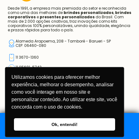
Desde 1991, a empresa mais premiada do setor e reconhecida
como uma das melhores de
brindes personalizados
,
brindes
corporativos
e
presentes personalizados
do Brasil. Com
mais de 2.000 opções criativas, traz inovações como kits
corporativos 100% personalizáveis, unindo qualidade, elegância
e prazos rápidos para todo o país.
Alameda Arapoema, 208 - Tamboré - Barueri - SP
CEP: 06460-080
11 3670-1360
11 95681-5743
Utilizamos cookies para oferecer melhor
atendimento@somarcas.com.br
experiência, melhorar o desempenho, analisar
como você interage em nosso site e
Mais do que Brindes, Presentes Corporativos!
SO MARCAS COMERCIAL LTDA.
personalizar conteúdo. Ao utilizar este site, você
CNPJ: 67.308.981/0001-00
concorda com o uso de cookies.
Ok, entendi!
Adicionar ao Orçamento