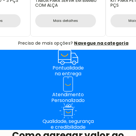
O - 3 PÇS
TÁBUA PARA SERVIR EM BAMBU
KIT PARA PE
COM ALÇA
PÇS
es
Mais detalhes
Mai
Precisa de mais opções?
Navegue na categoria
Pontualidade
na entrega
Atendimento
Personalizado
Qualidade, segurança
e credibilidade
Como agregar valor ao