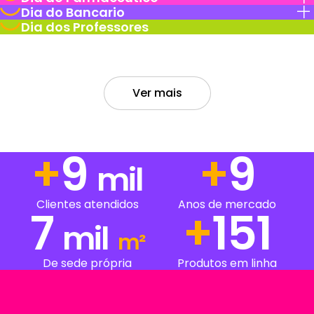
Dia do Bancario
Dia dos Professores
Ver mais
+
13
+
13
mil
Clientes atendidos
Anos de mercado
7
+
217
mil
m²
De sede própria
Produtos em linha