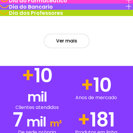
Dia do Farmaceutico
Dia do Bancario
Dia dos Professores
Ver mais
+
14
+
14
mil
Anos de mercado
Clientes atendidos
7
+
237
mil
m²
De sede própria
Produtos em linha