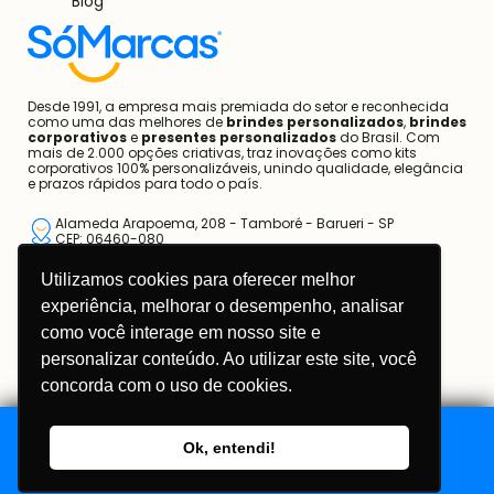
Blog
Desde 1991, a empresa mais premiada do setor e reconhecida
como uma das melhores de
brindes personalizados
,
brindes
corporativos
e
presentes personalizados
do Brasil. Com
mais de 2.000 opções criativas, traz inovações como kits
corporativos 100% personalizáveis, unindo qualidade, elegância
e prazos rápidos para todo o país.
Alameda Arapoema, 208 - Tamboré - Barueri - SP
CEP: 06460-080
Utilizamos cookies para oferecer melhor
11 3670-1360
experiência, melhorar o desempenho, analisar
11 95681-5743
como você interage em nosso site e
atendimento@somarcas.com.br
personalizar conteúdo. Ao utilizar este site, você
concorda com o uso de cookies.
Mais do que Brindes, Presentes Corporativos!
SO MARCAS COMERCIAL LTDA.
CNPJ: 67.308.981/0001-00
Ok, entendi!
Adicionar ao Orçamento