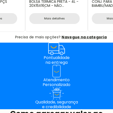
 PÇS
BOLSA TÉRMICA PRETA - 4L -
CONJ. PARA 
20X15X16CM - NÃO
BAMBU/MADE
IMPERMEÁVEL
11 PÇS
es
Mais detalhes
Mai
Precisa de mais opções?
Navegue na categoria
Pontualidade
na entrega
Atendimento
Personalizado
Qualidade, segurança
e credibilidade