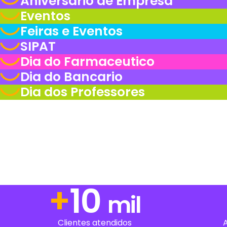
Eventos
Feiras e Eventos
SIPAT
Dia do Farmaceutico
Dia do Bancario
Dia dos Professores
+
14
mil
Clientes atendidos