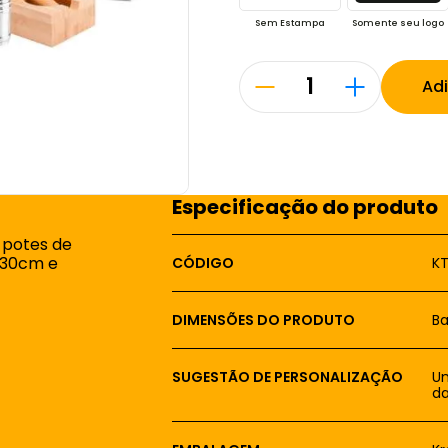
Sem Estampa
Somente seu logo
Ad
Especificação do produto
 potes de
 30cm e
CÓDIGO
KT
DIMENSÕES DO PRODUTO
Ba
SUGESTÃO DE PERSONALIZAÇÃO
Um
da
EMBALAGEM
Kr