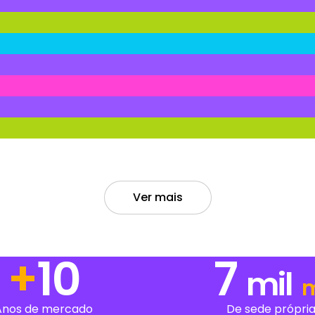
Ver mais
+
14
7
mil
Anos de mercado
De sede própri