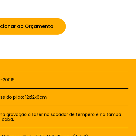
icionar ao Orçamento
-20018
se do pilão: 12x12x6cm
a gravação a Laser no socador de tempero e na tampa
 caixa.
aft Tampa Preta 577x400x115 mm (AxLxP)