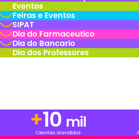
Eventos
Feiras e Eventos
SIPAT
Dia do Farmaceutico
Dia do Bancario
Dia dos Professores
+
13
mil
Clientes atendidos