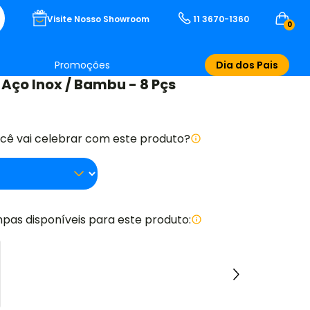
Visite Nosso Showroom
11 3670-1360
0
Promoções
Dia dos Pais
 Aço Inox / Bambu - 8 Pçs
ocê vai celebrar com este produto?
pas disponíveis para este produto: