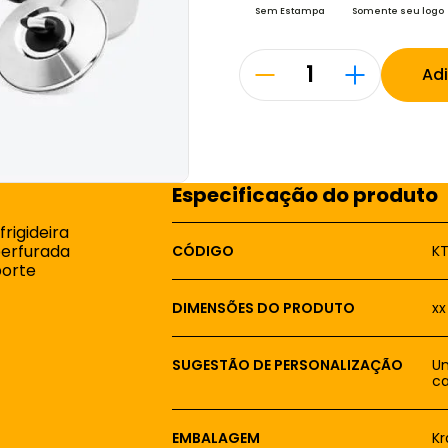
Sem Estampa
Somente seu logo
Ad
Especificação do produto
rigideira
perfurada
CÓDIGO
KT
porte
DIMENSÕES DO PRODUTO
xx
SUGESTÃO DE PERSONALIZAÇÃO
Um
ca
EMBALAGEM
Kr