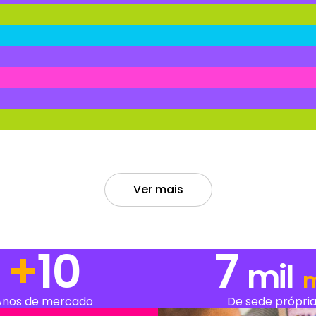
Ver mais
+
13
7
mil
Anos de mercado
De sede própri