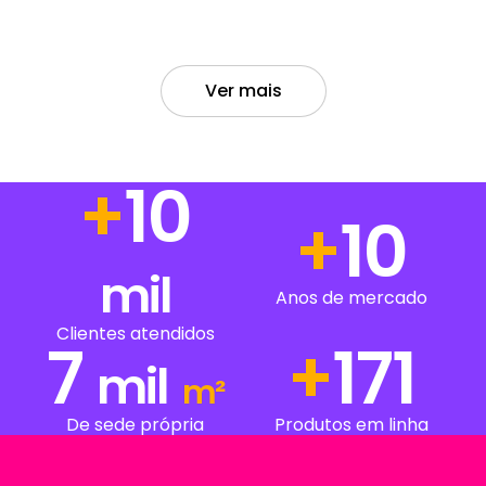
Ver mais
+
15
+
15
mil
Anos de mercado
Clientes atendidos
7
+
223
mil
m²
De sede própria
Produtos em linha