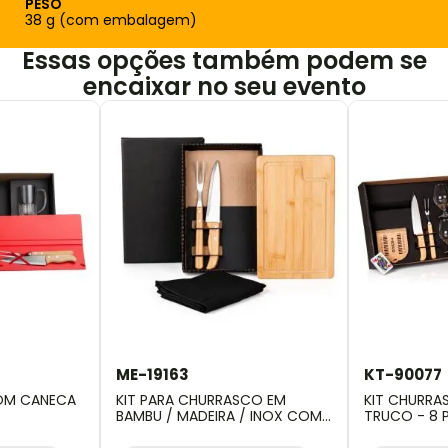
PESO
38 g (com embalagem)
Essas opções também podem se
encaixar no seu evento
ME-19163
KT-90077
OM CANECA
KIT PARA CHURRASCO EM
KIT CHURRA
BAMBU / MADEIRA / INOX COM
TRUCO - 8 
AVENTAL - 4 PÇS
BARALHO