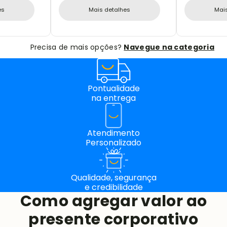
es
Mais detalhes
Mai
Precisa de mais opções?
Navegue na categoria
Pontualidade
na entrega
Atendimento
Personalizado
Qualidade, segurança
e credibilidade
Como agregar valor ao
presente corporativo