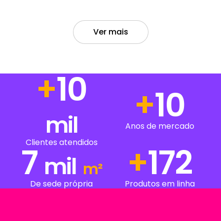
Ver mais
+
14
+
14
mil
Anos de mercado
Clientes atendidos
7
+
234
mil
m²
De sede própria
Produtos em linha