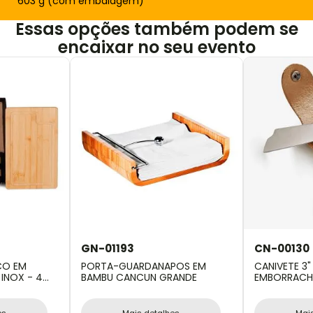
603 g (com embalagem)
Essas opções também podem se
encaixar no seu evento
GN-01193
CN-00130
CO EM
PORTA-GUARDANAPOS EM
CANIVETE 3
 INOX - 4
BAMBU CANCUN GRANDE
EMBORRACHA
COURO
es
Mais detalhes
Mai