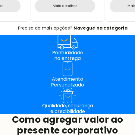
es
Mais detalhes
Mai
Precisa de mais opções?
Navegue na categoria
Pontualidade
na entrega
Atendimento
Personalizado
Qualidade, segurança
e credibilidade
Como agregar valor ao
presente corporativo