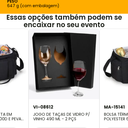
PESO
647 g (com embalagem)
Essas opções também podem se
encaixar no seu evento
VI-08612
MA-15141
ETA EM
JOGO DE TAÇAS DE VIDRO P/
BOLSA TÉRM
00D E PEVA
VINHO 490 ML - 2 PÇS
POLYESTER 6
- 15L