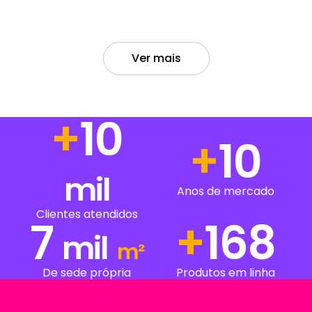
Ver mais
+
14
+
14
mil
Anos de mercado
Clientes atendidos
7
+
238
mil
m²
De sede própria
Produtos em linha