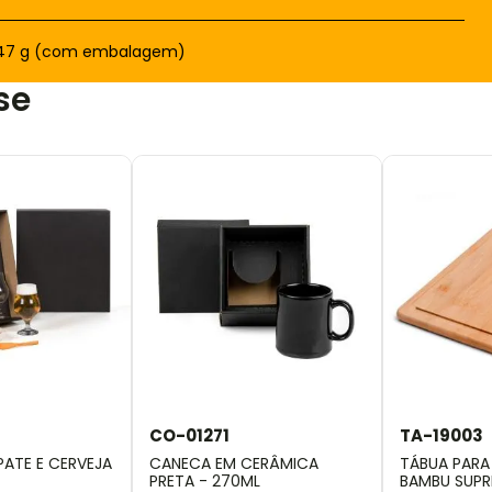
.147 g (com embalagem)
se
CO-01271
TA-19003
 PATE E CERVEJA
CANECA EM CERÂMICA
TÁBUA PAR
PRETA - 270ML
BAMBU SUP