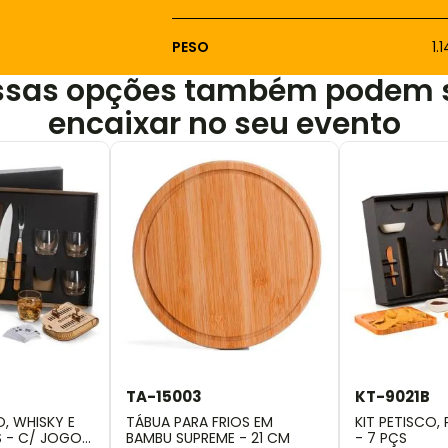
PESO
1
ssas opções também podem 
encaixar no seu evento
TA-15003
KT-9021B
, WHISKY E
TÁBUA PARA FRIOS EM
KIT PETISCO,
S - C/ JOGO
BAMBU SUPREME - 21 CM
- 7 PÇS