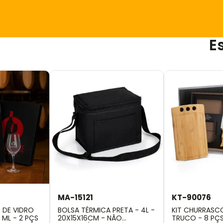
E
MA-15121
KT-90076
 DE VIDRO
BOLSA TÉRMICA PRETA - 4L -
KIT CHURRASCO
90 ML - 2 PÇS
20X15X16CM - NÃO
TRUCO - 8 PÇ