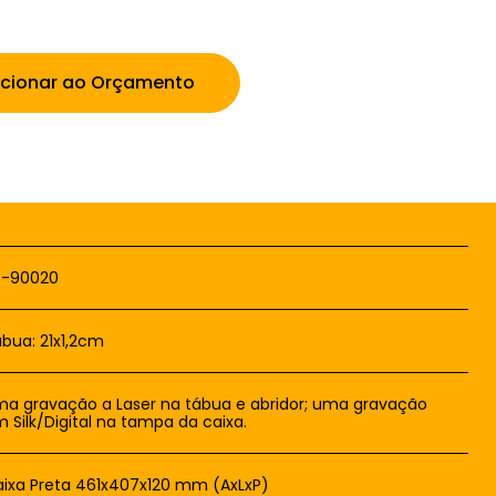
icionar ao Orçamento
T-90020
bua: 21x1,2cm
a gravação a Laser na tábua e abridor; uma gravação
 Silk/Digital na tampa da caixa.
ixa Preta 461x407x120 mm (AxLxP)