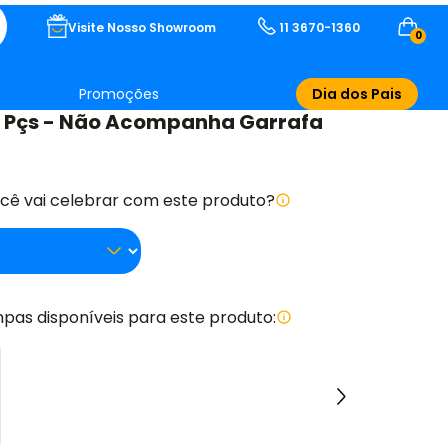
Visite Nosso Showroom
11 3670-1360
0
Promoções
Dia dos Pais
- 7 Pçs - Não Acompanha Garrafa
ocê vai celebrar com este produto?
pas disponíveis para este produto: