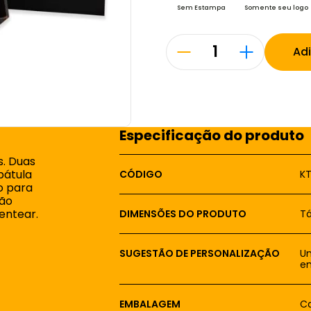
Sem Estampa
Somente seu logo
Ad
Especificação do produto
s. Duas
pátula
CÓDIGO
K
o para
ão
entear.
DIMENSÕES DO PRODUTO
Tá
SUGESTÃO DE PERSONALIZAÇÃO
Um
em
EMBALAGEM
Ca