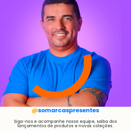
@
somarcaspresentes