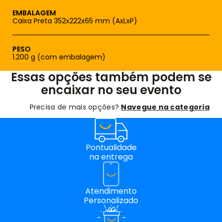
EMBALAGEM
Caixa Preta 352x222x65 mm (AxLxP)
PESO
1.200 g (com embalagem)
Essas opções também podem se
encaixar no seu evento
Precisa de mais opções?
Navegue na categoria
Pontualidade
na entrega
Atendimento
Personalizado