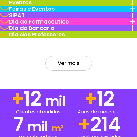
Eventos
Feiras e Eventos
SIPAT
Dia do Farmaceutico
Dia do Bancario
Dia dos Professores
Ver mais
+
15
+
15
mil
Anos de mercado
Clientes atendidos