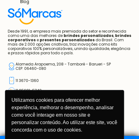
Faça parte do nosso time
Código de Conduta e Ética
Contato
Blog
Desde 1991, a empresa mais premiada do setor e reconhecida
como uma das melhores de
brindes personalizados
,
brindes
corporativos
e
presentes personalizados
do Brasil. Com
mais de 2.000 opções criativas, traz inovações como kits
corporativos 100% personalizáveis, unindo qualidade, elegância
e prazos rápidos para todo o país.
Alameda Arapoema, 208 - Tamboré - Barueri - SP
CEP: 06460-080
Utilizamos cookies para oferecer melhor
11 3670-1360
experiência, melhorar o desempenho, analisar
11 95681-5743
como você interage em nosso site e
atendimento@somarcas.com.br
personalizar conteúdo. Ao utilizar este site, você
concorda com o uso de cookies.
Mais do que Brindes, Presentes Corporativos!