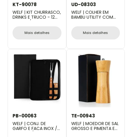
KT-90078
UD-08303
WELF | KIT CHURRASCO,
WELF | COLHER EM
DRINKS E TRUCO - 12
BAMBU UTILITY COM
PÇS - C/ JOGO DE
EMBALAGEM - 30 CM
BARALHO
Mais detalhes
Mais detalhes
PB-00063
TE-00943
WELF | CONJ. DE
WELF | MOEDOR DE SAL
GARFO E FACA INOX /
GROSSO E PIMENTA EM
MADEIRA / BAMBU COM
BAMBU