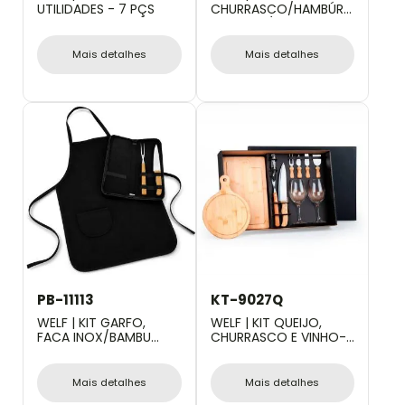
UTILIDADES - 7 PÇS
CHURRASCO/HAMBÚRGUER
COM ESPÁTULA - 4
PÇS
Mais detalhes
Mais detalhes
PB-11113
KT-9027Q
WELF | KIT GARFO,
WELF | KIT QUEIJO,
FACA INOX/BAMBU
CHURRASCO E VINHO-
COM ESTOJO E
11 PÇS
AVENTAL - 4 PÇS
Mais detalhes
Mais detalhes