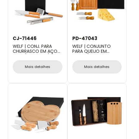
CJ-71446
PD-47043
WELF | CONJ. PARA
WELF | CONJUNTO
CHURRASCO EM AÇO
PARA QUEIJO EM
INOX / MADEIRA /
BAMBU/INOX - 5 PÇS
BAMBU - 4 PÇS
Mais detalhes
Mais detalhes