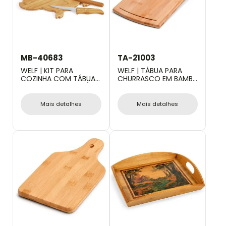
MB-40683
TA-21003
WELF | KIT PARA
WELF | TÁBUA PARA
COZINHA COM TÁBUA
CHURRASCO EM BAMBU
PORCO EM BAMBU /
SUPREME 3 FUROS
MADEIRA / INOX - 5
PÇS
Mais detalhes
Mais detalhes