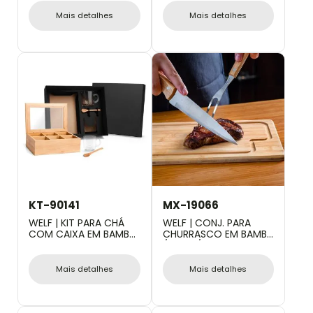
ESTOJO- 3 PÇS
Mais detalhes
Mais detalhes
KT-90141
MX-19066
WELF | KIT PARA CHÁ
WELF | CONJ. PARA
COM CAIXA EM BAMBU
CHURRASCO EM BAMBU
E COLHERES - 5 PÇS
/ INOX / MADEIRA - 3
PÇS.
Mais detalhes
Mais detalhes