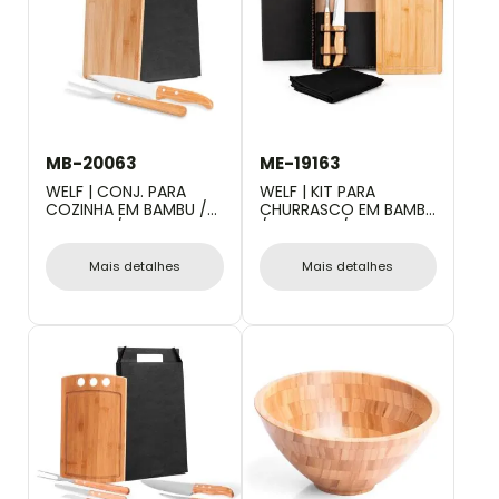
MB-20063
ME-19163
WELF | CONJ. PARA
WELF | KIT PARA
COZINHA EM BAMBU /
CHURRASCO EM BAMBU
MADEIRA / INOX
/ MADEIRA / INOX COM
OREGON - 3 PÇS
AVENTAL - 4 PÇS
Mais detalhes
Mais detalhes