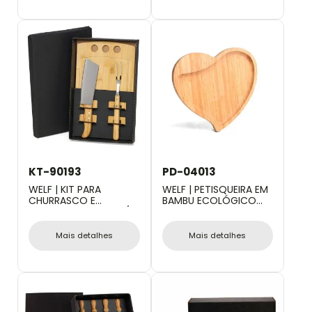
KT-90193
PD-04013
WELF | KIT PARA
WELF | PETISQUEIRA EM
CHURRASCO E
BAMBU ECOLÓGICO
COZINHA EM BAMBU /
COM FORMATO DE
MADEIRA / INOX - 3
CORAÇÃO
PÇS
Mais detalhes
Mais detalhes