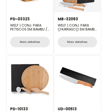
PD-03323
MB-32093
WELF | CONJ. PARA
WELF | CONJ. PARA
PETISCOS EM BAMBU /
CHURRASCO EM BAMBU
FIBRA DE BAMBU -
/ MADEIRA / INOX - 3
10PÇS
PÇS
Mais detalhes
Mais detalhes
PD-10133
UD-00513