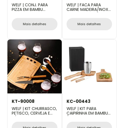
WELF | CONJ. PARA
WELF | FACA PARA
PIZZA EM BAMBU
CARNE MADEIRA/INOX
NAPOLI 35 CM - 3 PÇS
SPECIAL LINE - 8"
Mais detalhes
Mais detalhes
KT-90008
KC-00443
WELF | KIT CHURRASCO,
WELF | KIT PARA
PETISCO, CERVEJA E
CAIPIRINHA EM BAMBU
TÁBUA 3 FUROS - 11 PÇS
/MADEIRA IBIZA - 0,35 L
- 6 PÇS
Mais detalhes
Mais detalhes