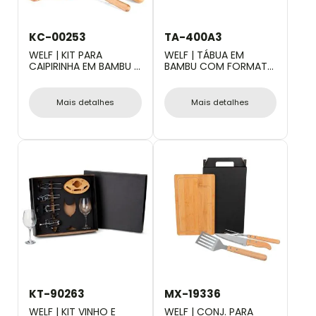
KC-00253
TA-400A3
WELF | KIT PARA
WELF | TÁBUA EM
CAIPIRINHA EM BAMBU /
BAMBU COM FORMATO
MADEIRA IBIZA - 0,35 L -
DE PORCO
4 PÇS
Mais detalhes
Mais detalhes
KT-90263
MX-19336
WELF | KIT VINHO E
WELF | CONJ. PARA