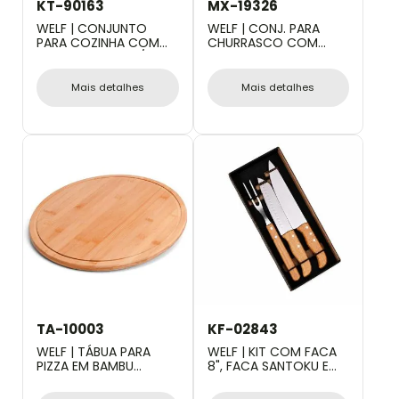
KT-90163
MX-19326
WELF | CONJUNTO
WELF | CONJ. PARA
PARA COZINHA COM
CHURRASCO COM
CEPO EM BAMBU /
PEGADOR - 4 PÇS
MADEIRA / INOX - 6
PÇS
Mais detalhes
Mais detalhes
TA-10003
KF-02843
WELF | TÁBUA PARA
WELF | KIT COM FACA
PIZZA EM BAMBU
8", FACA SANTOKU E
SUPREME - 35 CM
GARFO 3 PÇS