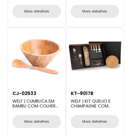
PARA DOSE - 5 PÇS
VINHO / CERVEJA - 4
PÇS
Mais detalhes
Mais detalhes
CJ-02533
KT-9017B
WELF | CUMBUCA EM
WELF | KIT QUEIJO E
BAMBU COM COLHER
CHAMPAGNE COM
DE 18CM 400ML
ESPAÇO PARA GARRAFA
- 7 PÇS - NÃO
ACOMPANHA GARRAFA
Mais detalhes
Mais detalhes