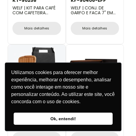
KT-90258
KF-90406-EPP
WELF | KIT PARA CAFÉ
WELF | CONJ. DE
COM CAFETEIRA
GARFO E FACA 7" EM
ITALIANA - 4 PÇS
MADEIRA - 2 PÇS
Mais detalhes
Mais detalhes
Utilizamos cookies para oferecer melhor
experiência, melhorar o desempenho, analisar
como você interage em nosso site e
personalizar conteúdo. Ao utilizar este site, você
concorda com o uso de cookies.
MB-32043
KT-90006
WELF | KIT MIGALHEIRA E
WELF | KIT PETISCO E
Ok, entendi!
FACA PARA PÃO - 2
VINHO - 8 PÇS
PÇS