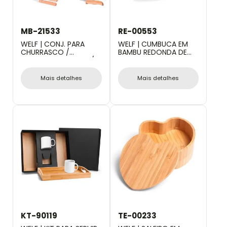
MB-21533
RE-00553
WELF | CONJ. PARA
WELF | CUMBUCA EM
CHURRASCO /
BAMBU REDONDA DE
COZINHA EM BAMBU /
2,2L
MADEIRA / INOX
CALIFORNIA - 6 PÇS
Mais detalhes
Mais detalhes
KT-90119
TE-00233