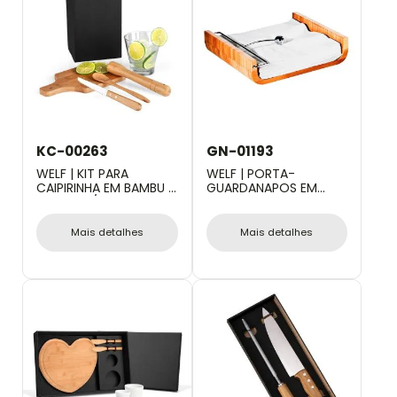
KC-00263
GN-01193
WELF | KIT PARA
WELF | PORTA-
CAIPIRINHA EM BAMBU /
GUARDANAPOS EM
MADEIRA / INOX - 0,35
BAMBU CANCUN
L - 5 PÇS
GRANDE
Mais detalhes
Mais detalhes