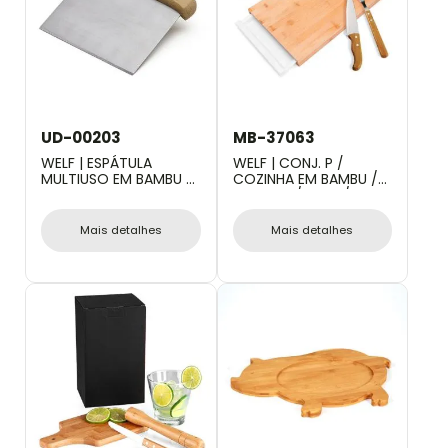
UD-00203
MB-37063
WELF | ESPÁTULA
WELF | CONJ. P /
MULTIUSO EM BAMBU /
COZINHA EM BAMBU /
INOX - 13,5X11,5CM
MADEIRA / INOX /
POLIPROPILENO - 4 PÇS
Mais detalhes
Mais detalhes